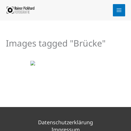
Zum
Inhalt
springen
Images tagged "Brücke"
Datenschutzerklärung
Impressum