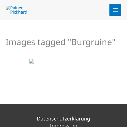
Zum
Inhalt
springen
Images tagged "Burgruine"
Datenschutzerklärung
Impressum