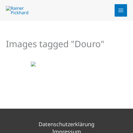
Zum
Inhalt
springen
Images tagged "Douro"
Datenschutzerklärung
Impressum