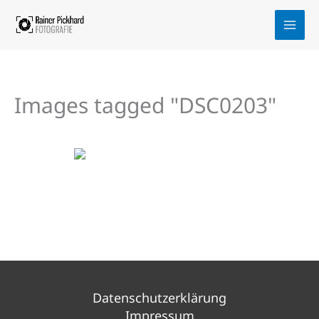
Zum
Inhalt
springen
Images tagged "DSC0203"
Datenschutzerklärung
Impressum