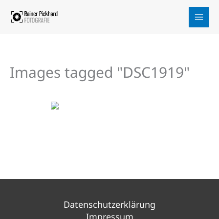
Zum
Inhalt
springen
Images tagged "DSC1919"
Datenschutzerklärung
Impressum