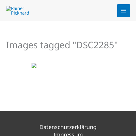
Zum
Inhalt
springen
Images tagged "DSC2285"
Datenschutzerklärung
Impressum