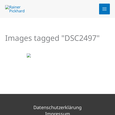
Zum
Inhalt
springen
Images tagged "DSC2497"
Datenschutzerklärung
Impressum