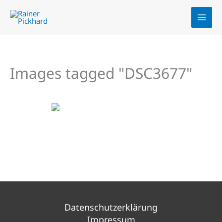
Zum
Inhalt
springen
Images tagged "DSC3677"
Datenschutzerklärung
Impressum