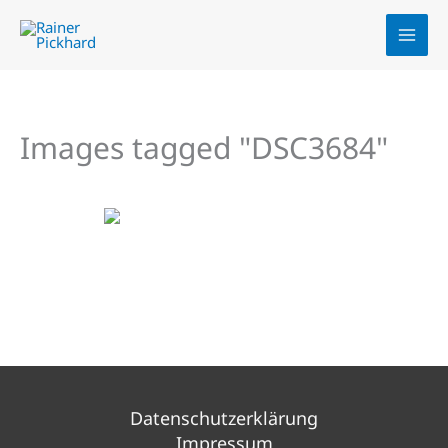
Zum
Inhalt
springen
Images tagged "DSC3684"
Datenschutzerklärung
Impressum