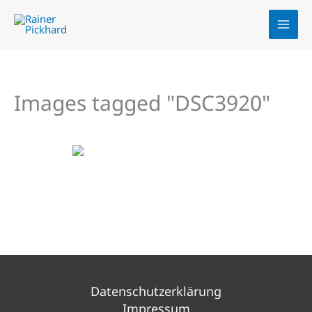
Zum
Inhalt
springen
Images tagged "DSC3920"
Datenschutzerklärung
Impressum