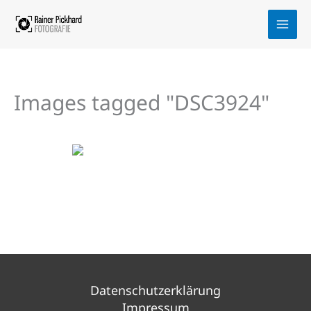
Zum
Inhalt
springen
Images tagged "DSC3924"
Datenschutzerklärung
Impressum