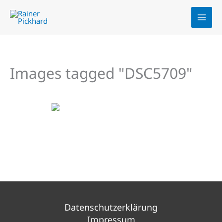
Zum
Inhalt
springen
Images tagged "DSC5709"
Datenschutzerklärung
Impressum