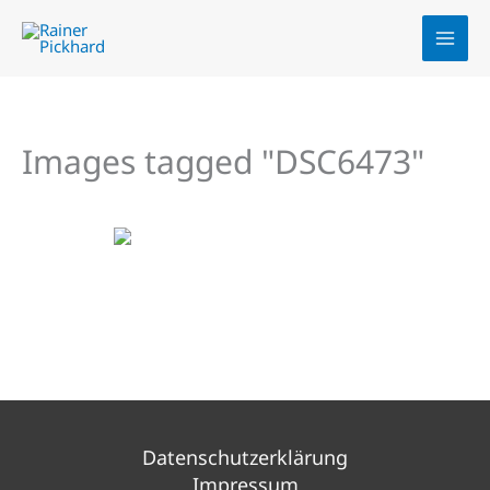
Zum
Inhalt
springen
Images tagged "DSC6473"
Datenschutzerklärung
Impressum