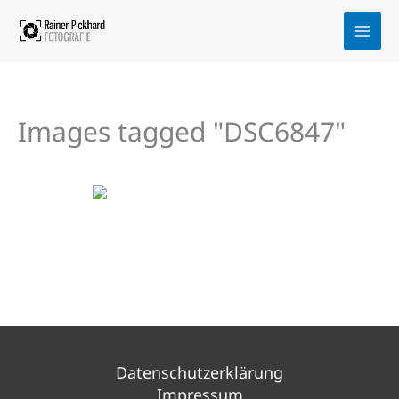
Zum
Inhalt
springen
Images tagged "DSC6847"
Datenschutzerklärung
Impressum