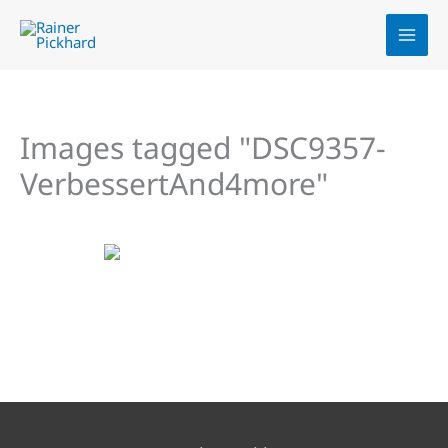
Zum
Inhalt
springen
Images tagged "DSC9357-
VerbessertAnd4more"