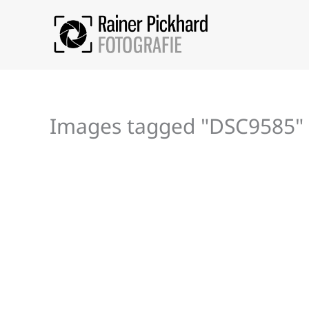
Zum
Inhalt
springen
Images tagged "DSC9585"