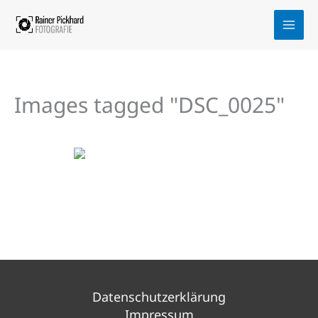
Zum
Inhalt
springen
Images tagged "DSC_0025"
Datenschutzerklärung
Impressum