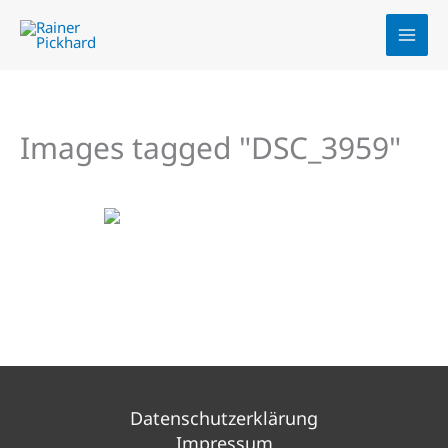
Zum
Inhalt
springen
Images tagged "DSC_3959"
Datenschutzerklärung
Impressum