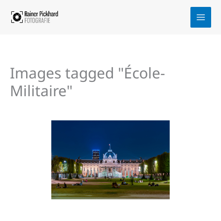
Zum
Inhalt
springen
Images tagged "École-
Militaire"