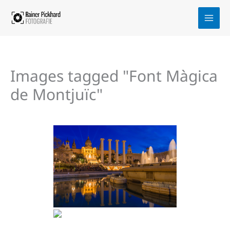
Zum
Inhalt
springen
Images tagged "Font Màgica
de Montjuïc"