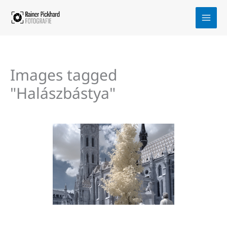
Zum
Inhalt
springen
Images tagged
"Halászbástya"