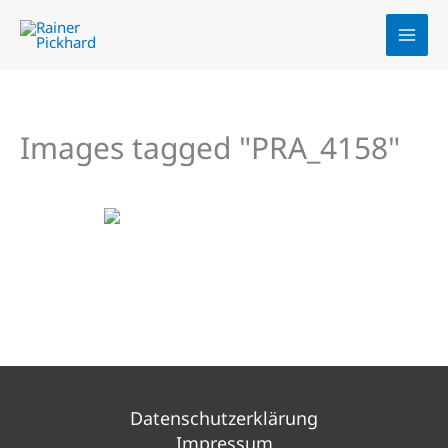
Zum
Inhalt
springen
Images tagged "PRA_4158"
Datenschutzerklärung
Impressum