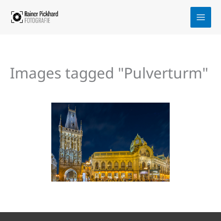
Zum
Inhalt
springen
Images tagged "Pulverturm"